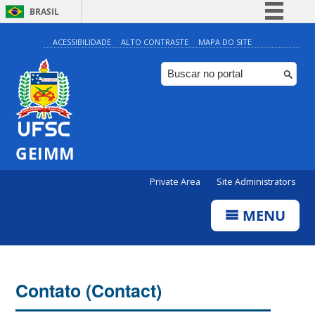
BRASIL
Simplifique!
ACESSIBILIDADE
ALTO CONTRASTE
MAPA DO SITE
Comunica BR
Participe
Acesso à informação
Legislação
GEIMM
Canais
Private Area
Site Administrators
MENU
Contato (Contact)